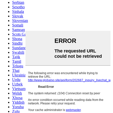
Serbian
Sesotho
Sinhala
Slovak
Slovenian
Somali
Samoan
Scots Gaelic
Shona
Sindhi
Sundanese
Swahili
Tajik
Tamil
Telugu
Thai
Ukrainian
Urdu
Uzbek
Vietnamese
Welsh
Xhosa
Yiddish
Yoruba
Zulu