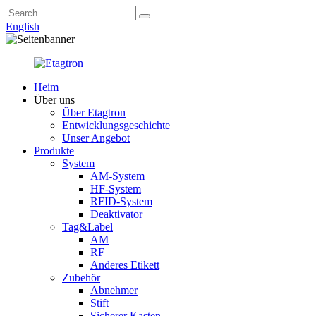
English
Heim
Über uns
Über Etagtron
Entwicklungsgeschichte
Unser Angebot
Produkte
System
AM-System
HF-System
RFID-System
Deaktivator
Tag&Label
AM
RF
Anderes Etikett
Zubehör
Abnehmer
Stift
Sicherer Kasten