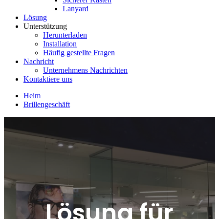
Lanyard
Lösung
Unterstützung
Herunterladen
Installation
Häufig gestellte Fragen
Nachricht
Unternehmens Nachrichten
Kontaktiere uns
Heim
Brillengeschäft
Lösung für