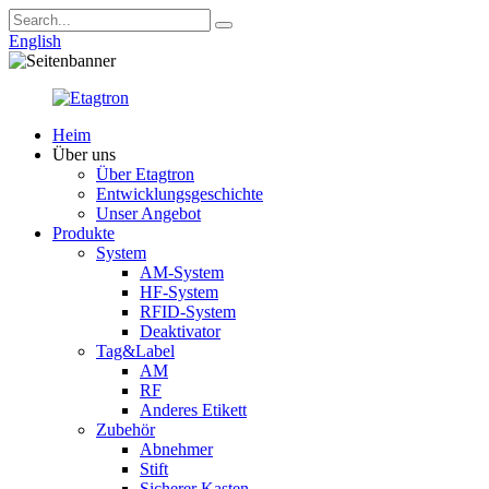
English
Heim
Über uns
Über Etagtron
Entwicklungsgeschichte
Unser Angebot
Produkte
System
AM-System
HF-System
RFID-System
Deaktivator
Tag&Label
AM
RF
Anderes Etikett
Zubehör
Abnehmer
Stift
Sicherer Kasten