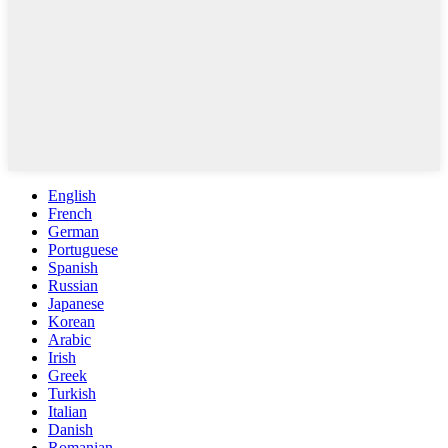
English
French
German
Portuguese
Spanish
Russian
Japanese
Korean
Arabic
Irish
Greek
Turkish
Italian
Danish
Romanian