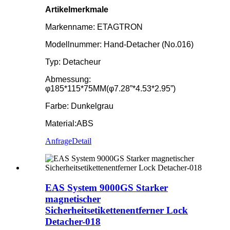
Artikelmerkmale
Markenname: ETAGTRON
Modellnummer: Hand-Detacher (No.016)
Typ: Detacheur
Abmessung:
φ185*115*75MM(φ7.28”*4.53*2.95”)
Farbe: Dunkelgrau
Material:ABS
Anfrage
Detail
EAS System 9000GS Starker
magnetischer
Sicherheitsetikettenentferner Lock
Detacher-018