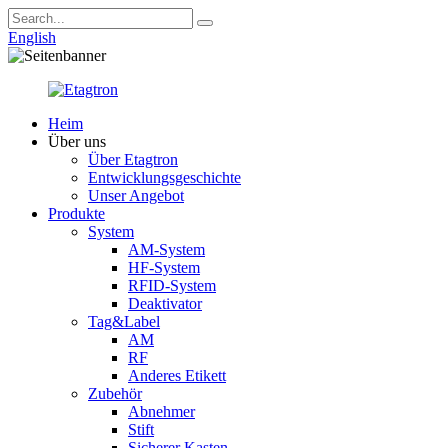
English
Heim
Über uns
Über Etagtron
Entwicklungsgeschichte
Unser Angebot
Produkte
System
AM-System
HF-System
RFID-System
Deaktivator
Tag&Label
AM
RF
Anderes Etikett
Zubehör
Abnehmer
Stift
Sicherer Kasten